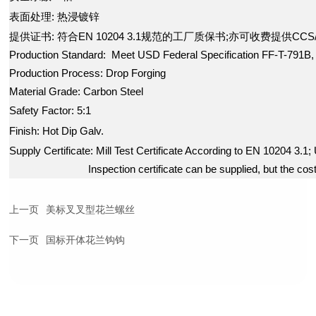
表面处理: 热浸镀锌
提供证书: 符合EN 10204 3.1规范的工厂质保书;亦可收费提供CC
Production Standard: Meet USD Federal Specification FF-T-791B,
Production Process: Drop Forging
Material Grade: Carbon Steel
Safety Factor: 5:1
Finish: Hot Dip Galv.
Supply Certificate: Mill Test Certificate According to EN 10204 3
Inspection certificate can be supplied, but the cost wou
上一页
美标叉叉型花兰螺丝
下一页
国标开体花兰钩钩