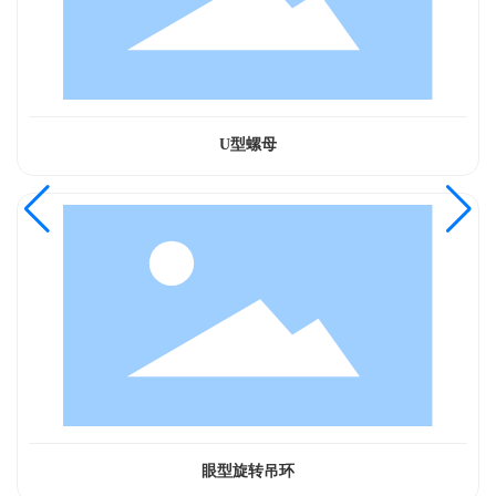
U型螺母
眼型旋转吊环