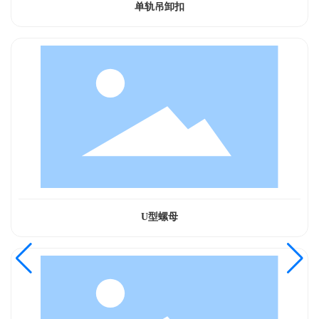
单轨吊卸扣
U型螺母